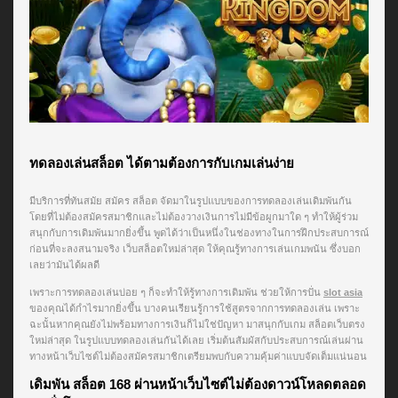
ทดลองเล่นสล็อต ได้ตามต้องการกับเกมเล่นง่าย
มีบริการที่ทันสมัย สมัคร สล็อต จัดมาในรูปแบบของการทดลองเล่นเดิมพันกัน
โดยที่ไม่ต้องสมัครสมาชิกและไม่ต้องวางเงินการไม่มีข้อผูกมาใด ๆ ทำให้ผู้ร่วม
สนุกกับการเดิมพันมากยิ่งขึ้น พูดได้ว่าเป็นหนึ่งในช่องทางในการฝึกประสบการณ์
ก่อนที่จะลงสนามจริง
เว็บสล็อตใหม่ล่าสุด
ให้คุณรู้ทางการเล่นเกมพนัน ซึ่งบอก
เลยว่ามันได้ผลดี
เพราะการทดลองเล่นบ่อย ๆ ก็จะทำให้รู้ทางการเดิมพัน ช่วยให้การปั่น
slot asia
ของคุณได้กำไรมากยิ่งขึ้น บางคนเรียนรู้การใช้สูตรจากการทดลองเล่น เพราะ
ฉะนั้นหากคุณยังไม่พร้อมทางการเงินก็ไม่ใช่ปัญหา มาสนุกกับเกม สล็อตเว็บตรง
ใหม่ล่าสุด ในรูปแบบทดลองเล่นกันได้เลย เริ่มต้นสัมผัสกับประสบการณ์เล่นผ่าน
ทางหน้าเว็บไซต์ไม่ต้องสมัครสมาชิกเตรียมพบกับความคุ้มค่าแบบจัดเต็มแน่นอน
เดิมพัน สล็อต 168 ผ่านหน้าเว็บไซต์ไม่ต้องดาวน์โหลดตลอด