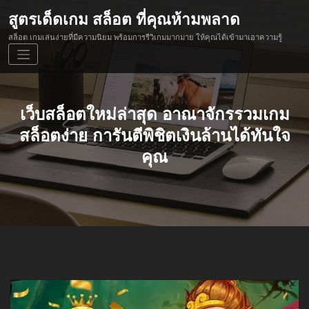
Skip
สูตรเด็ดเกม สล็อต ที่คุณห้ามพลาด
to
content
สล็อต เกมเล่นง่ายที่มีความนิยม พร้อมการรีวิเกมมากมาย ให้คุณได้เข้ามาเอาความรู้
เว็บสล็อตใหม่ล่าสุด อาณาจักรรวมเกม
สล็อตง่าย การันตีพิชิตเงินล้านได้ทันใจ
คุณ