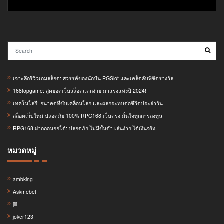
เจาะลึกรีวิวเกมสล็อต: สวรรค์ของนักปั่น PGSlot และเคล็ดลับพิชิตรางวัล
168topgame: สุดยอดเว็บสล็อตแตกง่าย มาแรงแห่งปี 2024!
เทคโนโลยี: อนาคตที่ขับเคลื่อนโลก และผลกระทบต่อชีวิตประจำวัน
สล็อตเว็บใหม่ ปลอดภัย 100% RPG168 เว็บตรง มั่นใจทุกการลงทุน
RPG168 ฝากถอนออโต้: ปลอดภัย ไม่มีขั้นต่ำ เล่นง่าย ได้เงินจริง
หมวดหมู่
ambking
Askmebet
jili
joker123