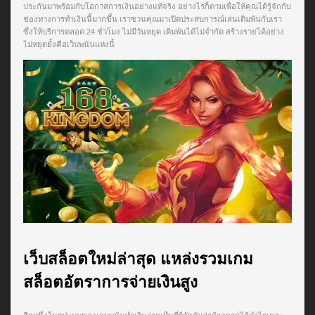
ประกันมาพร้อมกับโอกาสการเงินอย่างแท้จริง อย่างไรก็ตามเพื่อให้คุณได้รู้จักกับ
ช่องทางการทำเงินนี้มากขึ้น เราชวนคุณมาเปิดประสบการณ์เล่นเดิมพันกับเรา
ซึ่งให้บริการตลอด 24 ชั่วโมง ไม่มีวันหยุด เดิมพันได้ไม่จำกัด สร้างรายได้อย่าง
ไม่หยุดยั้งคือเว็บพนันแห่งนี้
เว็บสล็อตใหม่ล่าสุด
แหล่งรวมเกม
สล็อตอัตราการจ่ายเงินสูง