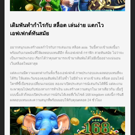
เดิมพันทำกำไรกับ สล็อต เล่นง่าย แตกไว
เอฟเฟกต์ทันสมัย
อยากสนุกและสร้างผลกำไรกับการเล่นเกม สล็อต asia วันนี้ทางเข้าแห่งนี้มา
พร้อมกับเกมพนันที่ให้ผลตอบแทนดีอีก ทั้งเอฟเฟกต์ กราฟิก สวยทันสมัย ไม่ว่าจะ
เป็นภาพประกอบ เรียกได้ว่าคุณสามารถเข้ามาเดิมพันได้ไม่มีเบื่ออย่างแน่นอน
เว็บสล็อตใหม่ล่าสุด
แต่ละเกมมีความแตกต่างกันทั้งเรื่องเอฟเฟกต์ ภาพประกอบและผลตอบแทนที่จะ
ได้รับ ให้แต่ละวันของคุณเดิมพันได้ไม่ซ้ำ ไม่มีจำเจ ทางเข้าเล่น สล็อต ออนไลน์
ใครที่ขี้เบื่อชอบเปลี่ยนเกมบ่อย ลองมาเปิดประสบการณ์เล่นกันได้ที่นี่ แต่ละเกม
จะพาคุณไปพบกับช่องทางการทำเงิน และสร้างความสนุกในเวลาเดียวกัน เมื่อรู้
แบบนี้แล้วก็ลองเปิดประสบการณ์กันได้เลยที่เว็บไซต์ 168 kingdom แห่งนี้การันตี
ผลตอบแทนและความสนุกที่พร้อมมอบให้กับคุณตลอด 24 ชั่วโมง